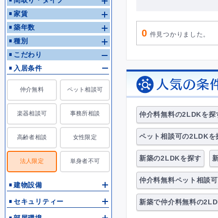
間取り・タイプ
家賃
デザイナーズルーム
女性限定
高
築年数
0
件見つかりました。
種別
こだわり
入居条件
仲介無料
ペット相談可
楽器相談可
事務所相談
仲介料無料の2LDKを探
ペット相談可の2LDKを
高齢者相談
女性限定
新築の2LDKを探す
法人限定
単身者不可
仲介料無料ペット相談可
建物設備
セキュリティー
新築で仲介料無料の2L