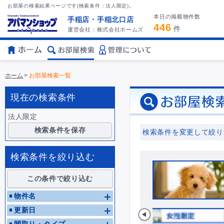
お部屋の検索結果ページです(検索条件：法人限定)。
本日の掲載物件数
手稲店・手稲北口店
446
件
運営会社：株式会社ホームズ
ホーム
>
お部屋検索一覧
現在の検索条件
法人限定
検索条件を保存
検索条件を変更して絞り
検索条件を絞り込む
この条件で絞り込む
物件名
更新日