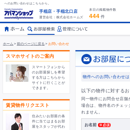
へのお問い合わせはこちらから。
本日の掲載物件数
手稲店・手稲北口店
444
件
運営会社：株式会社ホームズ
ホーム
>
前のページに戻る
>
お問い合わせ
スマホサイトのご案内
スマートフォンから
のお部屋探しを希望
物件へのお問い合わせは
する方はこちらから
サイトに行くことが
できます。
以下の物件に対するお
同一物件にお問合せ店舗
賃貸物件リクエスト
場合は、物件名のチェッ
れません。
住みたいお部屋の条
件に当てはまるお部
お名前
※必須
屋をスタッフが代わ