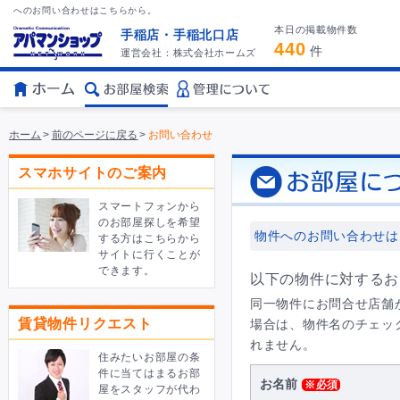
へのお問い合わせはこちらから。
本日の掲載物件数
手稲店・手稲北口店
440
件
運営会社：株式会社ホームズ
ホーム
>
前のページに戻る
>
お問い合わせ
スマホサイトのご案内
スマートフォンから
のお部屋探しを希望
物件へのお問い合わせは
する方はこちらから
サイトに行くことが
できます。
以下の物件に対するお
同一物件にお問合せ店舗
賃貸物件リクエスト
場合は、物件名のチェッ
れません。
住みたいお部屋の条
件に当てはまるお部
お名前
※必須
屋をスタッフが代わ