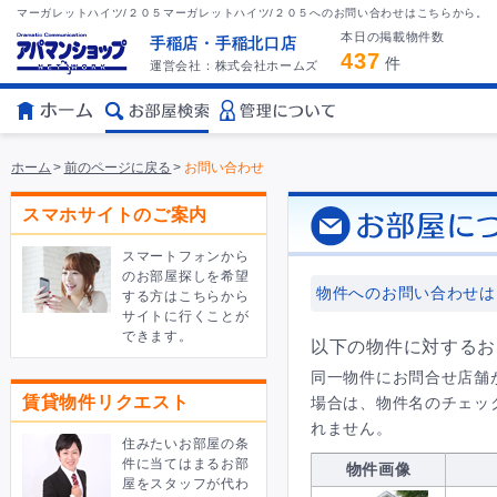
マーガレットハイツ/２０５マーガレットハイツ/２０５へのお問い合わせはこちらから。
本日の掲載物件数
手稲店・手稲北口店
437
件
運営会社：株式会社ホームズ
ホーム
>
前のページに戻る
>
お問い合わせ
スマホサイトのご案内
スマートフォンから
のお部屋探しを希望
物件へのお問い合わせは
する方はこちらから
サイトに行くことが
できます。
以下の物件に対するお
同一物件にお問合せ店舗
賃貸物件リクエスト
場合は、物件名のチェッ
れません。
住みたいお部屋の条
件に当てはまるお部
物件画像
屋をスタッフが代わ