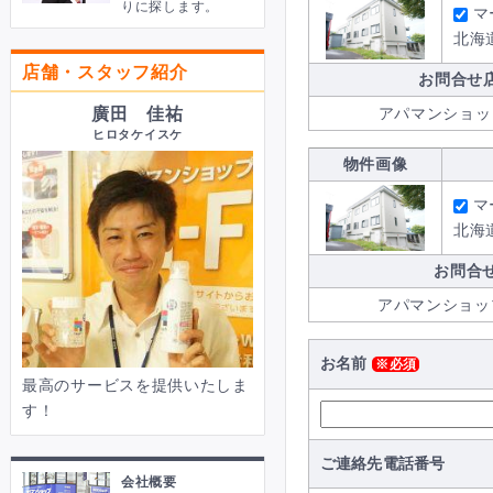
りに探します。
マ
北海
店舗・スタッフ紹介
お問合せ
廣田 佳祐
アパマンショッ
ヒロタケイスケ
物件画像
マ
北海
お問合
アパマンショッ
お名前
※必須
最高のサービスを提供いたしま
す！
ご連絡先電話番号
会社概要